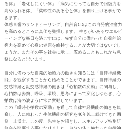
る体」「老化しにくい体」「病気になっても自分で回復力を
高められる体」「柔軟性のある心と体」を創り上げる事がで
きます。
体感音響のサンドヒーリング、自然音CDはこの自発的治癒力
を高めるところに真価を発揮します。 生きがいあるウエルビ
ーイングな毎日を過ごすには、先ず自分に備わった自発的治
癒力を高めて心身の健康を維持することが大切ではないでし
ょうか。またその事を社会に示し、広めることもこれから急
務になると思います。
自分に備わった自発的治癒力の働きを知るには「自律神経機
能」を観察することから始めることができます。自律神経の
交感神経と副交感神経の働きは「心拍数の変動」に関与し、
心拍数は姿勢、呼吸、環境、思考によって変化しゆらぎ、心
拍数は海の波ように常に変動しています。
この「瞬時心拍数の変動」を通して自律神経機能の働きを観
察し、人に備わった生体機能の研究を40年以上続けてきた西
條一止博士。この度、先生をお招きし、スキルアップ特別研
修会を開催する事になりました。自分の体に備わった自律神