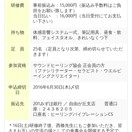
研修費
事前振込み：15,000円（振込み手数料はご負
担をお願い致します）
当日払い ：16,000円（当日受付にてお支払
い下さい）
持ち物
体感音響システム一式、筆記用具、昼食・飲
料、フェイスタオル、きれいなくつ下
定 員
25名 （定員となり次第、締め切らせていただ
きます）
参加資格
サウンドヒーリング協会 正会員の方
（ファシリテーター・セラピスト・ウエルビ
ーイングクリエイター）
申込締切
2016年6月30日(木)〆切
日
振込先
201みずほ銀行 ／ 自由が丘支店 普通口
座：２４３８２０５
口座名：ヒーリングバイブレーションCS
＊16日(土)研修終了後、西條先生にもご参加いただき、皆
さまお互いの交流の場としての食事会を開催する予定で