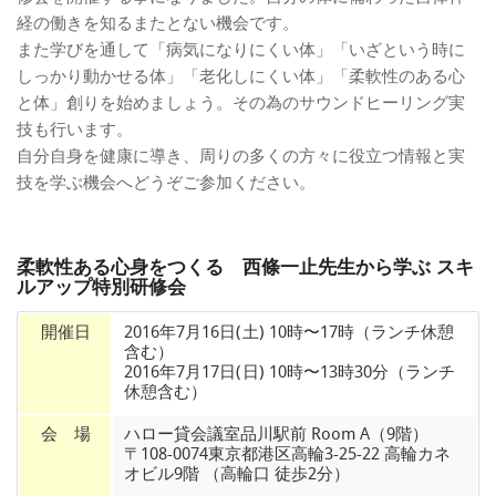
経の働きを知るまたとない機会です。
また学びを通して「病気になりにくい体」「いざという時に
しっかり動かせる体」「老化しにくい体」「柔軟性のある心
と体」創りを始めましょう。その為のサウンドヒーリング実
技も行います。
自分自身を健康に導き、周りの多くの方々に役立つ情報と実
技を学ぶ機会へどうぞご参加ください。
柔軟性ある心身をつくる 西條一止先生から学ぶ スキ
ルアップ特別研修会
開催日
2016年7月16日(土) 10時〜17時（ランチ休憩
含む）
2016年7月17日(日) 10時〜13時30分（ランチ
休憩含む）
会 場
ハロー貸会議室品川駅前 Room A（9階）
〒108-0074東京都港区高輪3-25-22 高輪カネ
オビル9階 （高輪口 徒歩2分）