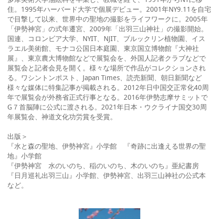
多摩美術大学油絵科を卒業し、教職を経て、1991年からNYに移
住。1995年ハーバード大学で個展デビュー。2001年NY9.11を自宅
で目撃して以来、世界中の聖地の撮影をライフワークに。2005年
「伊勢神宮」の式年遷宮、2009年「出羽三山神社」の撮影開始。
国連、コロンビア大学、NYIT、NJIT、ブルックリン植物園、イス
ラエル美術館、モナコ公国日本庭園、東京国立博物館『大神社
展』、東京農大博物館などで展覧会を、外国人記者クラブなどで
展覧会と記者会見を開く。様々な場所で作品がコレクションされ
る。ワシントンポスト、Japan Times、読売新聞、朝日新聞など
様々な媒体に特集記事が掲載される。2012年日中国交正常化40周
年で展覧会が外務省正式行事となる。2016年伊勢志摩サミットで
G７首脳陣に公式に渡される。2021年日本・ウクライナ国交30周
年展覧会、神道文化功労賞を受賞。
出版＞
『水と森の聖地、伊勢神宮』小学館 『奇跡に出逢える世界の聖
地』小学館
『伊勢神宮 水のいのち、稲のいのち、木のいのち』亜紀書房
『日月巡礼出羽三山』小学館、伊勢神宮、出羽三山神社の公式本
など。