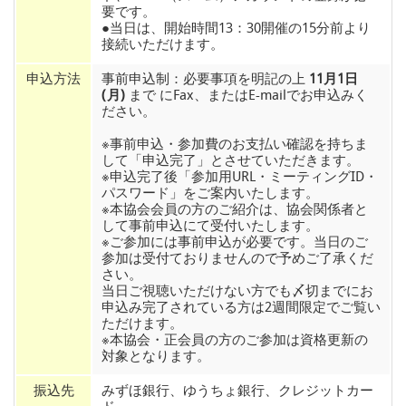
要です。
●当日は、開始時間13：30開催の15分前より
接続いただけます。
申込方法
事前申込制：必要事項を明記の上
11月1日
(月)
まで にFax、またはE-mailでお申込みく
ださい。
※事前申込・参加費のお支払い確認を持ちま
して「申込完了」とさせていただきます。
※申込完了後「参加用URL・ミーティングID・
パスワード」をご案内いたします。
※本協会会員の方のご紹介は、協会関係者と
して事前申込にて受付いたします。
※ご参加には事前申込が必要です。当日のご
参加は受付ておりませんので予めご了承くだ
さい。
当日ご視聴いただけない方でも〆切までにお
申込み完了されている方は2週間限定でご覧い
ただけます。
※本協会・正会員の方のご参加は資格更新の
対象となります。
振込先
みずほ銀行、ゆうちょ銀行、クレジットカー